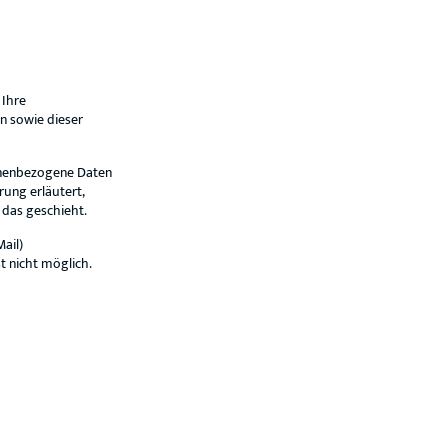
 Ihre
n sowie dieser
onenbezogene Daten
rung erläutert,
 das geschieht.
ail)
t nicht möglich.