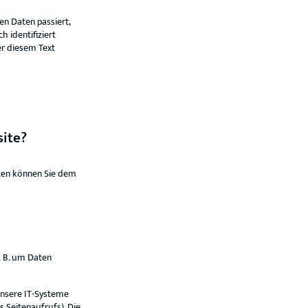
n Daten passiert,
 identifiziert
r diesem Text
site?
ten können Sie dem
. B. um Daten
unsere IT-Systeme
s Seitenaufrufs). Die