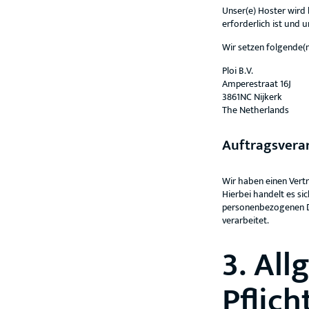
Unser(e) Hoster wird 
erforderlich ist und 
Wir setzen folgende(n
Ploi B.V.
Amperestraat 16J
3861NC Nijkerk
The Netherlands
Auftragsvera
Wir haben einen Vert
Hierbei handelt es si
personenbezogenen D
verarbeitet.
3. Al
Pflich