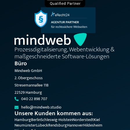
Prozessdigitalisierung, Webentwicklung &
maßgeschneiderte Software-Lösungen
Büro
Mindweb GmbH
2. Obergeschoss
Stresemannallee 118
22529 Hamburg
040 22 898 707
hello@mindweb.studio
Unsere Kunden kommen aus:
Hamburg
Berlin
Schleswig-Holstein
Norderstedt
Kiel
Neumünster
Lübeck
Rendsburg
Hannover
Hildesheim