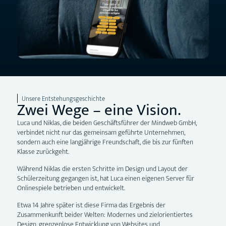
Unsere Entstehungsgeschichte
Zwei Wege – eine Vision.
Luca und Niklas, die beiden Geschäftsführer der Mindweb GmbH,
verbindet nicht nur das gemeinsam geführte Unternehmen,
sondern auch eine langjährige Freundschaft, die bis zur fünften
Klasse zurückgeht.
Während Niklas die ersten Schritte im Design und Layout der
Schülerzeitung gegangen ist, hat Luca einen eigenen Server für
Onlinespiele betrieben und entwickelt.
Etwa 14 Jahre später ist diese Firma das Ergebnis der
Zusammenkunft beider Welten: Modernes und zielorientiertes
Design, grenzenlose Entwicklung von Websites und