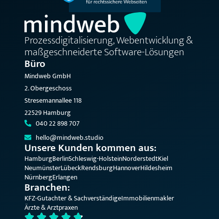
Prozessdigitalisierung, Webentwicklung &
maßgeschneiderte Software-Lösungen
Büro
Mindweb GmbH
2. Obergeschoss
Stresemannallee 118
22529 Hamburg
040 22 898 707
hello@mindweb.studio
Unsere Kunden kommen aus:
Hamburg
Berlin
Schleswig-Holstein
Norderstedt
Kiel
Neumünster
Lübeck
Rendsburg
Hannover
Hildesheim
Nürnberg
Erlangen
Branchen:
KFZ-Gutachter & Sachverständige
Immobilienmakler
Ärzte & Arztpraxen