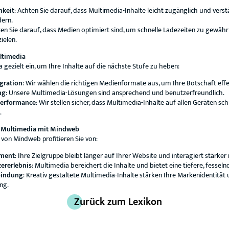
hkeit
: Achten Sie darauf, dass Multimedia-Inhalte leicht zugänglich und verst
dern.
ten Sie darauf, dass Medien optimiert sind, um schnelle Ladezeiten zu gewähr
ielen.
ltimedia
gezielt ein, um Ihre Inhalte auf die nächste Stufe zu heben:
egration
: Wir wählen die richtigen Medienformate aus, um Ihre Botschaft effek
ng
: Unsere Multimedia-Lösungen sind ansprechend und benutzerfreundlich.
Performance
: Wir stellen sicher, dass Multimedia-Inhalte auf allen Geräten sc
.
on Multimedia mit Mindweb
von Mindweb profitieren Sie von:
ment
: Ihre Zielgruppe bleibt länger auf Ihrer Website und interagiert stärker 
ererlebnis
: Multimedia bereichert die Inhalte und bietet eine tiefere, fessel
bindung
: Kreativ gestaltete Multimedia-Inhalte stärken Ihre Markenidentität
ng.
Zurück zum Lexikon