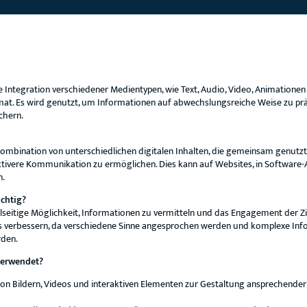
 Integration verschiedener Medientypen, wie Text, Audio, Video, Animationen 
rmat. Es wird genutzt, um Informationen auf abwechslungsreiche Weise zu pr
chern.
ombination von unterschiedlichen digitalen Inhalten, die gemeinsam genutz
tivere Kommunikation zu ermöglichen. Dies kann auf Websites, in Software
n.
chtig?
elseitige Möglichkeit, Informationen zu vermitteln und das Engagement der Z
s verbessern, da verschiedene Sinne angesprochen werden und komplexe Info
rden.
verwendet?
 von Bildern, Videos und interaktiven Elementen zur Gestaltung ansprechende