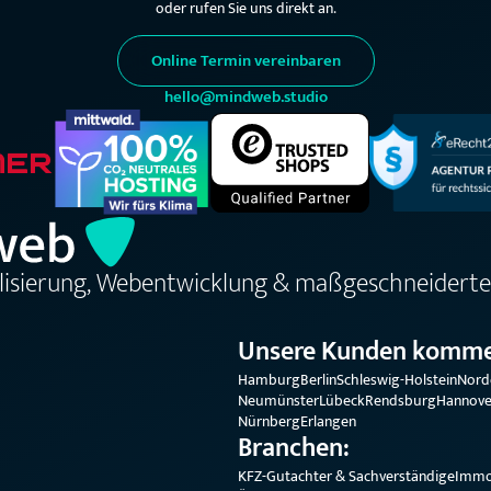
oder rufen Sie uns direkt an.
Online Termin vereinbaren
hello@mindweb.studio
alisierung, Webentwicklung & maßgeschneiderte
Unsere Kunden komme
Hamburg
Berlin
Schleswig-Holstein
Nord
Neumünster
Lübeck
Rendsburg
Hannove
Nürnberg
Erlangen
Branchen:
KFZ-Gutachter & Sachverständige
Immo