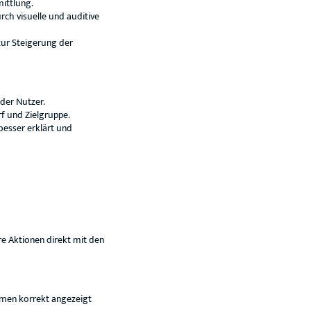
ittlung.
ch visuelle und auditive
zur Steigerung der
 der Nutzer.
rf und Zielgruppe.
besser erklärt und
re Aktionen direkt mit den
ormen korrekt angezeigt