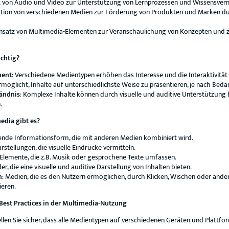
tz von Audio und Video zur Unterstützung von Lernprozessen und Wissensverm
ration von verschiedenen Medien zur Förderung von Produkten und Marken dur
Einsatz von Multimedia-Elementen zur Veranschaulichung von Konzepten und 
chtig?
ment
: Verschiedene Medientypen erhöhen das Interesse und die Interaktivität
ermöglicht, Inhalte auf unterschiedlichste Weise zu präsentieren, je nach Beda
tändnis
: Komplexe Inhalte können durch visuelle und auditive Unterstützung 
.
edia gibt es?
ende Informationsform, die mit anderen Medien kombiniert wird.
arstellungen, die visuelle Eindrücke vermitteln.
 Elemente, die z.B. Musik oder gesprochene Texte umfassen.
er, die eine visuelle und auditive Darstellung von Inhalten bieten.
n
: Medien, die es den Nutzern ermöglichen, durch Klicken, Wischen oder ande
ieren.
est Practices in der Multimedia-Nutzung
tellen Sie sicher, dass alle Medientypen auf verschiedenen Geräten und Plattf