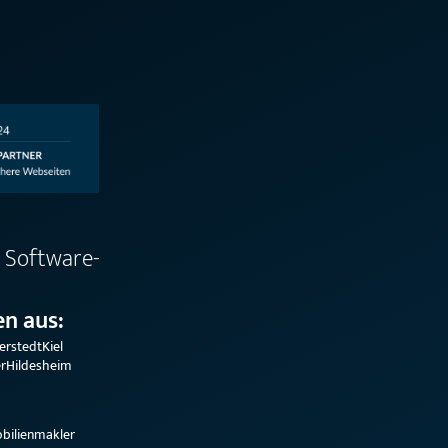
 Software-
n aus:
erstedt
Kiel
r
Hildesheim
bilienmakler