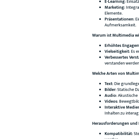
E-Learning
: Einsa
Marketing
: Integ
Elemente.
Präsentationen
: 
Aufmerksamkeit.
Warum ist Multimedia wi
Erhöhtes Engage
Vielseitigkeit
: Es 
Verbessertes Vers
verstanden werden
Welche Arten von Multim
Text
: Die grundleg
Bilder
: Statische D
Audio
: Akustische
Videos
: Bewegtbild
Interaktive Medie
Inhalten zu interag
Herausforderungen und B
Kompatibilität
: S