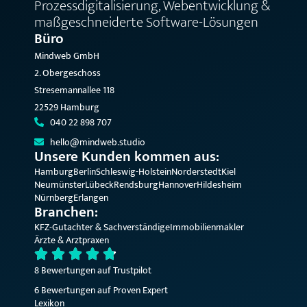
Prozessdigitalisierung, Webentwicklung &
maßgeschneiderte Software-Lösungen
Büro
Mindweb GmbH
2. Obergeschoss
Stresemannallee 118
22529 Hamburg
040 22 898 707
hello@mindweb.studio
Unsere Kunden kommen aus:
Hamburg
Berlin
Schleswig-Holstein
Norderstedt
Kiel
Neumünster
Lübeck
Rendsburg
Hannover
Hildesheim
Nürnberg
Erlangen
Branchen:
KFZ-Gutachter & Sachverständige
Immobilienmakler
Ärzte & Arztpraxen
8 Bewertungen auf Trustpilot
6 Bewertungen auf Proven Expert
Lexikon