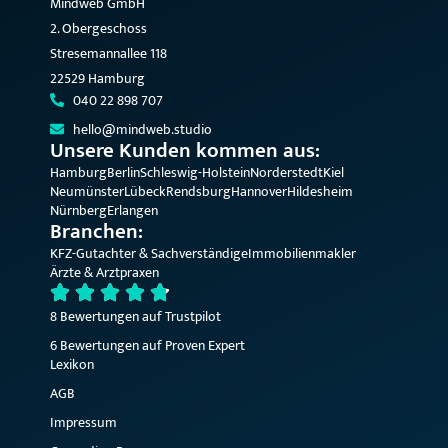
Mindweb GmbH
2. Obergeschoss
Stresemannallee 118
22529 Hamburg
040 22 898 707
hello@mindweb.studio
Unsere Kunden kommen aus:
Hamburg
Berlin
Schleswig-Holstein
Norderstedt
Kiel
Neumünster
Lübeck
Rendsburg
Hannover
Hildesheim
Nürnberg
Erlangen
Branchen:
KFZ-Gutachter & Sachverständige
Immobilienmakler
Ärzte & Arztpraxen
8 Bewertungen auf Trustpilot
6 Bewertungen auf Proven Expert
Lexikon
AGB
Impressum