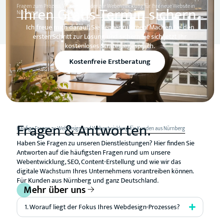
Fragen zum Prozess, Webdesign oder zur Webentwicklung für Ihre neue Website in
Ihren Gratis-Termin sichern.
Nürnberg?
Ich freue mich darauf, Sie kennenzulernen! Machen Sie den
ersten Schritt zur Lösung und sichern Sie sich jetzt Ihr
kostenloses Strategiegespräch.
Kostenfreie Erstberatung
Fragen & Antworten.
Häufige Fragen zu Webdesign und Webentwicklung für Kunden aus Nürnberg
Haben Sie Fragen zu unseren Dienstleistungen? Hier finden Sie
Antworten auf die häufigsten Fragen rund um unsere
Webentwicklung, SEO, Content-Erstellung und wie wir das
digitale Wachstum Ihres Unternehmens vorantreiben können.
Für Kunden aus Nürnberg und ganz Deutschland.
Mehr über uns
1. Worauf liegt der Fokus Ihres Webdesign-Prozesses?