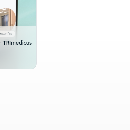
ntor Pro
r TRImedicus