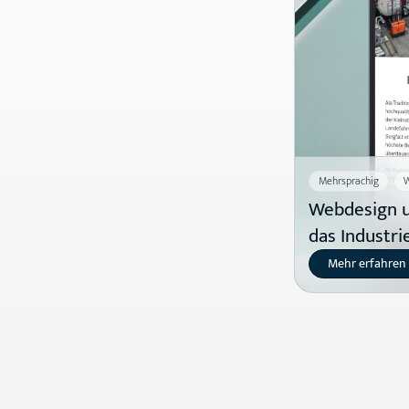
Mehrsprachig
W
Webdesign u
das Industr
Mehr erfahren