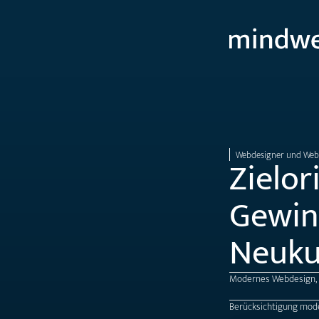
Webdesigner und Webe
Zielor
Gewin
Neuku
Modernes Webdesign, o
Berücksichtigung moder