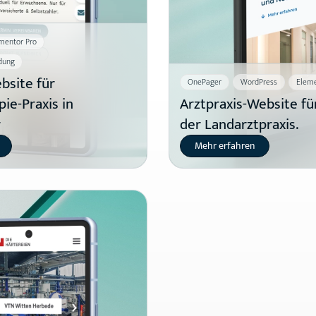
mentor Pro
dung
site für
OnePager
WordPress
Eleme
ie-Praxis in
Arztpraxis-Website fü
r
der Landarztpraxis.
Mehr erfahren