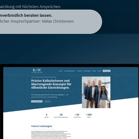
wicklung mit höchsten Ansprüchen.
nverbindlich beraten lassen.
licher Ansprechpartner: Niklas Christensen