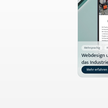
Mehrsprachig
W
Webdesign u
das Industr
Mehr erfahren