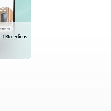
ntor Pro
r TRImedicus