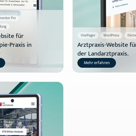
mentor Pro
dung
site für
OnePager
WordPress
Eleme
ie-Praxis in
Arztpraxis-Website fü
r
der Landarztpraxis.
Mehr erfahren