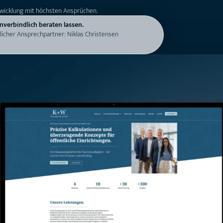
wicklung mit höchsten Ansprüchen.
nverbindlich beraten lassen.
licher Ansprechpartner: Niklas Christensen