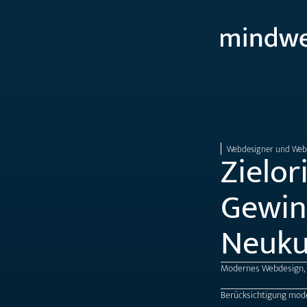
Webdesigner und Webe
Zielor
Gewin
Neuku
Modernes Webdesign, o
Berücksichtigung moder