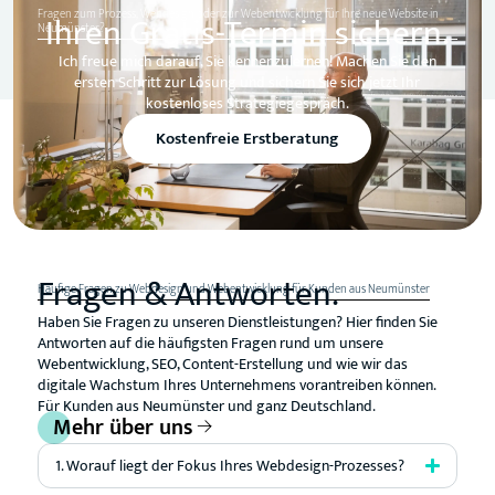
Fragen zum Prozess, Webdesign oder zur Webentwicklung für Ihre neue Website in
Ihren Gratis-Termin sichern.
Neumünster?
Ich freue mich darauf, Sie kennenzulernen! Machen Sie den
ersten Schritt zur Lösung und sichern Sie sich jetzt Ihr
kostenloses Strategiegespräch.
Kostenfreie Erstberatung
Fragen & Antworten.
Häufige Fragen zu Webdesign und Webentwicklung für Kunden aus Neumünster
Haben Sie Fragen zu unseren Dienstleistungen? Hier finden Sie
Antworten auf die häufigsten Fragen rund um unsere
Webentwicklung, SEO, Content-Erstellung und wie wir das
digitale Wachstum Ihres Unternehmens vorantreiben können.
Für Kunden aus Neumünster und ganz Deutschland.
Mehr über uns
1. Worauf liegt der Fokus Ihres Webdesign-Prozesses?