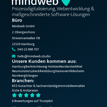
Prozessdigitalisierung, Webentwicklung &
maßgeschneiderte Software-Lösungen
Büro
Mindweb GmbH
2. Obergeschoss
Stresemannallee 118
22529 Hamburg
040 22 898 707
hello@mindweb.studio
Unsere Kunden kommen aus:
Hamburg
Berlin
Schleswig-Holstein
Norderstedt
Kiel
Neumünster
Lübeck
Rendsburg
Hannover
Hildesheim
Nürnberg
Erlangen
Branchen:
KFZ-Gutachter & Sachverständige
Immobilienmakler
Ärzte & Arztpraxen
8 Bewertungen auf Trustpilot