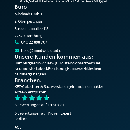
Büro
Mindweb GmbH
2. Obergeschoss
Stresemannallee 118
22529 Hamburg
040 22 898 707
hello@mindweb.studio
Unsere Kunden kommen aus:
Hamburg
Berlin
Schleswig-Holstein
Norderstedt
Kiel
Neumünster
Lübeck
Rendsburg
Hannover
Hildesheim
Nürnberg
Erlangen
Branchen:
KFZ-Gutachter & Sachverständige
Immobilienmakler
Ärzte & Arztpraxen
8 Bewertungen auf Trustpilot
6 Bewertungen auf Proven Expert
Lexikon
AGB