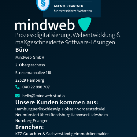
Prozessdigitalisierung, Webentwicklung &
maßgeschneiderte Software-Lösungen
Büro
Mindweb GmbH
2. Obergeschoss
Stresemannallee 118
22529 Hamburg
040 22 898 707
hello@mindweb.studio
Unsere Kunden kommen aus:
Hamburg
Berlin
Schleswig-Holstein
Norderstedt
Kiel
Neumünster
Lübeck
Rendsburg
Hannover
Hildesheim
Nürnberg
Erlangen
Branchen:
KFZ-Gutachter & Sachverständige
Immobilienmakler