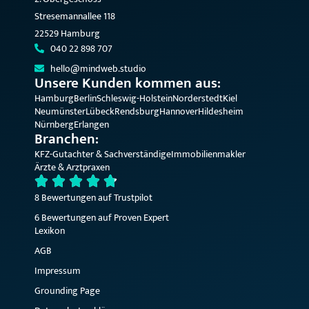
Stresemannallee 118
22529 Hamburg
040 22 898 707
hello@mindweb.studio
Unsere Kunden kommen aus:
Hamburg
Berlin
Schleswig-Holstein
Norderstedt
Kiel
Neumünster
Lübeck
Rendsburg
Hannover
Hildesheim
Nürnberg
Erlangen
Branchen:
KFZ-Gutachter & Sachverständige
Immobilienmakler
Ärzte & Arztpraxen
8 Bewertungen auf Trustpilot
6 Bewertungen auf Proven Expert
Lexikon
AGB
Impressum
Grounding Page