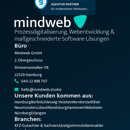
Prozessdigitalisierung, Webentwicklung &
maßgeschneiderte Software-Lösungen
Büro
Mindweb GmbH
2. Obergeschoss
Stresemannallee 118
22529 Hamburg
040 22 898 707
hello@mindweb.studio
Unsere Kunden kommen aus:
Hamburg
Berlin
Schleswig-Holstein
Norderstedt
Kiel
Neumünster
Lübeck
Rendsburg
Hannover
Hildesheim
Nürnberg
Erlangen
Branchen:
KFZ-Gutachter & Sachverständige
Immobilienmakler