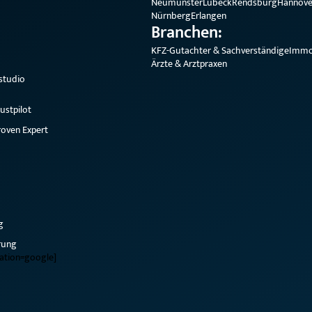
Neumünster
Lübeck
Rendsburg
Hannove
Nürnberg
Erlangen
Branchen:
KFZ-Gutachter & Sachverständige
Immo
Ärzte & Arztpraxen
studio
ustpilot
oven Expert
g
rung
ration=google]