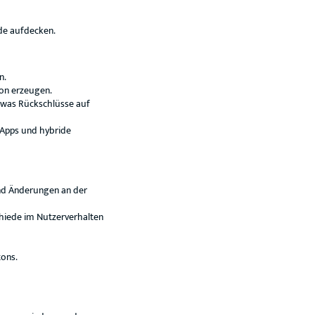
de aufdecken.
n.
ion erzeugen.
was Rückschlüsse auf
 Apps und hybride
nd Änderungen an der
chiede im Nutzerverhalten
ons.