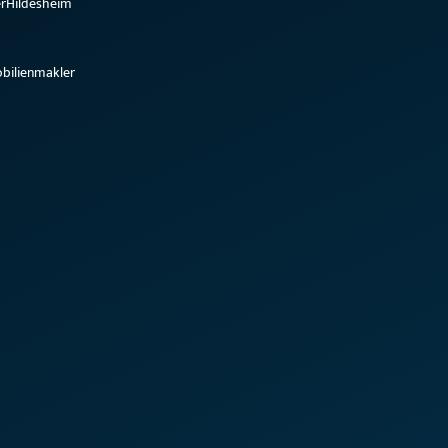
r
Hildesheim
bilienmakler