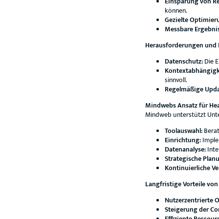
Einsparung von R
können.
Gezielte Optimier
Messbare Ergebnis
Herausforderungen und B
Datenschutz:
Die E
Kontextabhängigk
sinnvoll.
Regelmäßige Upda
Mindwebs Ansatz für He
Mindweb unterstützt Unte
Toolauswahl:
Berat
Einrichtung:
Imple
Datenanalyse:
Inte
Strategische Plan
Kontinuierliche V
Langfristige Vorteile v
Nutzerzentrierte 
Steigerung der Co
Effiziente Ressou