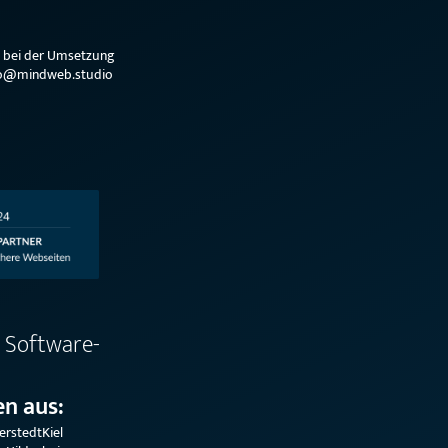
e bei der Umsetzung
hallo@mindweb.studio
 Software-
n aus:
erstedt
Kiel