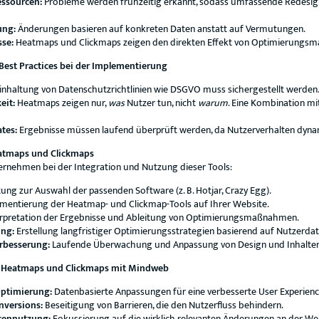
essourcen:
Probleme werden frühzeitig erkannt, sodass umfassende Redesi
ung:
Änderungen basieren auf konkreten Daten anstatt auf Vermutungen.
se:
Heatmaps und Clickmaps zeigen den direkten Effekt von Optimierungs
est Practices bei der Implementierung
inhaltung von Datenschutzrichtlinien wie DSGVO muss sichergestellt werden
eit:
Heatmaps zeigen nur,
was
Nutzer tun, nicht
warum
. Eine Kombination mit
tes:
Ergebnisse müssen laufend überprüft werden, da Nutzerverhalten dynam
atmaps und Clickmaps
rnehmen bei der Integration und Nutzung dieser Tools:
ung zur Auswahl der passenden Software (z. B. Hotjar, Crazy Egg).
mentierung der Heatmap- und Clickmap-Tools auf Ihrer Website.
rpretation der Ergebnisse und Ableitung von Optimierungsmaßnahmen.
ung:
Erstellung langfristiger Optimierungsstrategien basierend auf Nutzerdat
erbesserung:
Laufende Überwachung und Anpassung von Design und Inhalten
on Heatmaps und Clickmaps mit Mindweb
Optimierung:
Datenbasierte Anpassungen für eine verbesserte User Experienc
nversions:
Beseitigung von Barrieren, die den Nutzerfluss behindern.
rcennutzung:
Fokussierung auf die wirklich relevanten Änderungen an der We