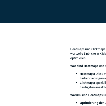
Heatmaps und Clickmaps si
wertvolle Einblicke in Kl
optimieren.
Was sind Heatmaps und 
Heatmaps:
Diese V
Farbcodierungen – v
Clickmaps:
Speziali
häufigsten angekli
Warum sind Heatmaps un
Optimierung der U