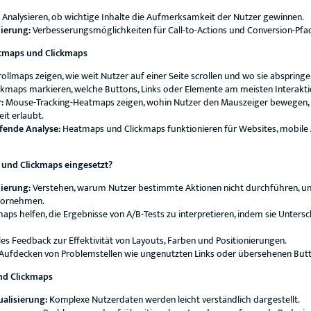
Analysieren, ob wichtige Inhalte die Aufmerksamkeit der Nutzer gewinnen.
ierung:
Verbesserungsmöglichkeiten für Call-to-Actions und Conversion-Pfa
tmaps und Clickmaps
ollmaps zeigen, wie weit Nutzer auf einer Seite scrollen und wo sie abspringe
ckmaps markieren, welche Buttons, Links oder Elemente am meisten Interakt
:
Mouse-Tracking-Heatmaps zeigen, wohin Nutzer den Mauszeiger bewegen, 
it erlaubt.
fende Analyse:
Heatmaps und Clickmaps funktionieren für Websites, mobile
und Clickmaps eingesetzt?
ierung:
Verstehen, warum Nutzer bestimmte Aktionen nicht durchführen, u
vornehmen.
ps helfen, die Ergebnisse von A/B-Tests zu interpretieren, indem sie Unters
les Feedback zur Effektivität von Layouts, Farben und Positionierungen.
Aufdecken von Problemstellen wie ungenutzten Links oder übersehenen Butt
nd Clickmaps
ualisierung:
Komplexe Nutzerdaten werden leicht verständlich dargestellt.