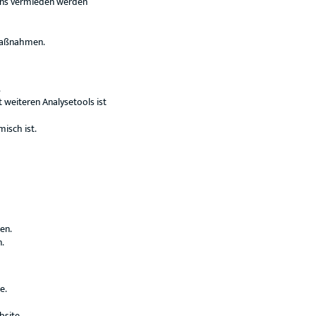
gns vermieden werden
maßnahmen.
.
 weiteren Analysetools ist
isch ist.
en.
.
e.
bsite.