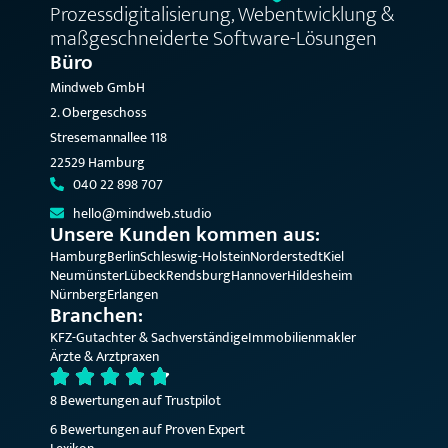
Prozessdigitalisierung, Webentwicklung &
maßgeschneiderte Software-Lösungen
Büro
Mindweb GmbH
2. Obergeschoss
Stresemannallee 118
22529 Hamburg
040 22 898 707
hello@mindweb.studio
Unsere Kunden kommen aus:
Hamburg
Berlin
Schleswig-Holstein
Norderstedt
Kiel
Neumünster
Lübeck
Rendsburg
Hannover
Hildesheim
Nürnberg
Erlangen
Branchen:
KFZ-Gutachter & Sachverständige
Immobilienmakler
Ärzte & Arztpraxen
8 Bewertungen auf Trustpilot
6 Bewertungen auf Proven Expert