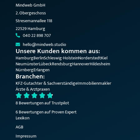
Mindweb GmbH
2. Obergeschoss
Stresemannallee 118
22529 Hamburg
040 22 898 707
hello@mindweb.studio
Unsere Kunden kommen aus:
Hamburg
Berlin
Schleswig-Holstein
Norderstedt
Kiel
Neumünster
Lübeck
Rendsburg
Hannover
Hildesheim
Nürnberg
Erlangen
Branchen:
KFZ-Gutachter & Sachverständige
Immobilienmakler
Ärzte & Arztpraxen
8 Bewertungen auf Trustpilot
6 Bewertungen auf Proven Expert
Lexikon
AGB
Impressum