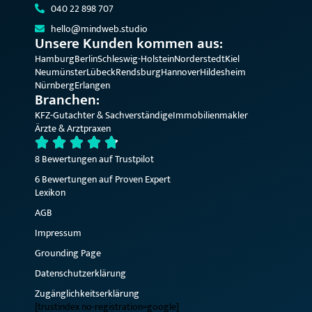
040 22 898 707
hello@mindweb.studio
Unsere Kunden kommen aus:
Hamburg
Berlin
Schleswig-Holstein
Norderstedt
Kiel
Neumünster
Lübeck
Rendsburg
Hannover
Hildesheim
Nürnberg
Erlangen
Branchen:
KFZ-Gutachter & Sachverständige
Immobilienmakler
Ärzte & Arztpraxen
8 Bewertungen auf Trustpilot
6 Bewertungen auf Proven Expert
Lexikon
AGB
Impressum
Grounding Page
Datenschutzerklärung
Zugänglichkeitserklärung
[trustindex no-registration=google]