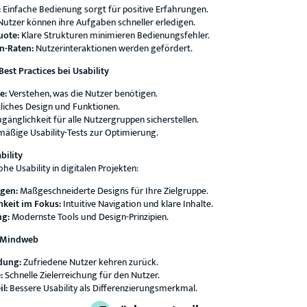
:
Einfache Bedienung sorgt für positive Erfahrungen.
utzer können ihre Aufgaben schneller erledigen.
uote:
Klare Strukturen minimieren Bedienungsfehler.
n-Raten:
Nutzerinteraktionen werden gefördert.
st Practices bei Usability
e:
Verstehen, was die Nutzer benötigen.
tliches Design und Funktionen.
gänglichkeit für alle Nutzergruppen sicherstellen.
äßige Usability-Tests zur Optimierung.
bility
e Usability in digitalen Projekten:
ngen:
Maßgeschneiderte Designs für Ihre Zielgruppe.
hkeit im Fokus:
Intuitive Navigation und klare Inhalte.
ng:
Modernste Tools und Design-Prinzipien.
t Mindweb
dung:
Zufriedene Nutzer kehren zurück.
:
Schnelle Zielerreichung für den Nutzer.
l:
Bessere Usability als Differenzierungsmerkmal.