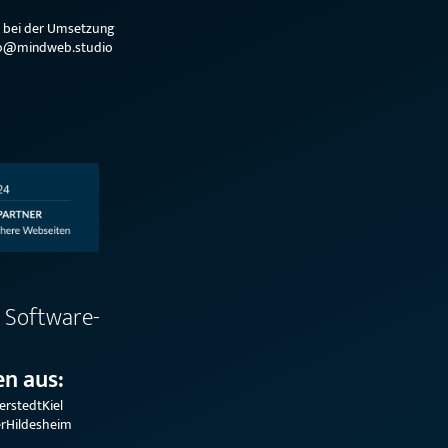
e bei der Umsetzung
hallo@mindweb.studio
 Software-
n aus:
erstedt
Kiel
r
Hildesheim