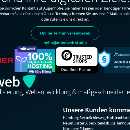
 persönlichen Kontakt auf Augenhöhe. Sie haben Fragen oder benötigen Hilf
einbaren Sie einfach einen Online-Termin, schreiben Sie uns eine E-Mail an 
oder rufen Sie uns direkt an.
Online Termin vereinbaren
hello@mindweb.studio
alisierung, Webentwicklung & maßgeschneiderte
Unsere Kunden komme
Hamburg
Berlin
Schleswig-Holstein
Nord
Neumünster
Lübeck
Rendsburg
Hannove
Nürnberg
Erlangen