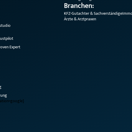
Branchen:
KFZ-Gutachter & Sachverständige
Immo
Ärzte & Arztpraxen
studio
ustpilot
oven Expert
g
rung
ration=google]