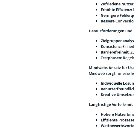
Zufriedene Nutzer
Erhöhte Effizienz:
N
Geringere Fehlerq
Bessere Conversio
Herausforderungen und Be
Zielgruppenanalys
Konsistenz:
Einhei
Barrierefreiheit:
Zu
Testphasen:
Regelm
Mindwebs Ansatz für Usa
Mindweb sorgt für eine hoh
Individuelle Lösu
Benutzerfreundlic
Kreative Umsetzu
Langfristige Vorteile mi
Höhere Nutzerbin
Effiziente Prozesse
Wettbewerbsvortei