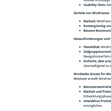
visuelle Grundlage
Usability-Tests:
Die
Vorteile von Wireframes
Klarheit:
Wireframe
Kostengünstig und
Bessere Kommunik
Herausforderungen und B
Flexibilität:
Wirefra
Zielgruppenorienti
Navigationserfahr
Einfache, aber prä
überwältigend zu s
Mindwebs Ansatz für Wi
Mindweb erstellt Wirefram
Benutzerzentrierte
Klarheit und Präzi
Entwicklungsphase
Interaktive Protot
ermöglichen.