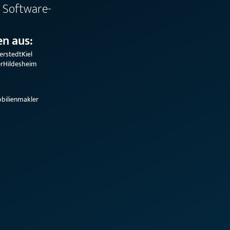
 Software-
n aus:
erstedt
Kiel
r
Hildesheim
bilienmakler