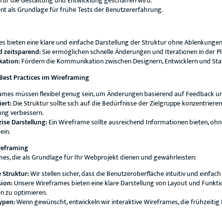
 für die Gestaltung und Entwicklung geschaffen wird.
nt als Grundlage für frühe Tests der Benutzererfahrung.
s bieten eine klare und einfache Darstellung der Struktur ohne Ablenkunge
 zeitsparend:
Sie ermöglichen schnelle Änderungen und Iterationen in der 
ation:
Fördern die Kommunikation zwischen Designern, Entwicklern und Sta
est Practices im Wireframing
mes müssen flexibel genug sein, um Änderungen basierend auf Feedback und
ert:
Die Struktur sollte sich auf die Bedürfnisse der Zielgruppe konzentriere
ung verbessern.
zise Darstellung:
Ein Wireframe sollte ausreichend Informationen bieten, ohne
ein.
reframing
es, die als Grundlage für Ihr Webprojekt dienen und gewährleisten:
 Struktur:
Wir stellen sicher, dass die Benutzeroberfläche intuitiv und einfach 
sion:
Unsere Wireframes bieten eine klare Darstellung von Layout und Funkti
n zu optimieren.
ypen:
Wenn gewünscht, entwickeln wir interaktive Wireframes, die frühzeiti