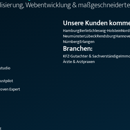
alisierung, Webentwicklung & maßgeschneiderte
Unsere Kunden komme
Hamburg
Berlin
Schleswig-Holstein
Nord
Neumünster
Lübeck
Rendsburg
Hannove
Nürnberg
Erlangen
Branchen:
KFZ-Gutachter & Sachverständige
Immo
Ärzte & Arztpraxen
studio
ustpilot
oven Expert
g