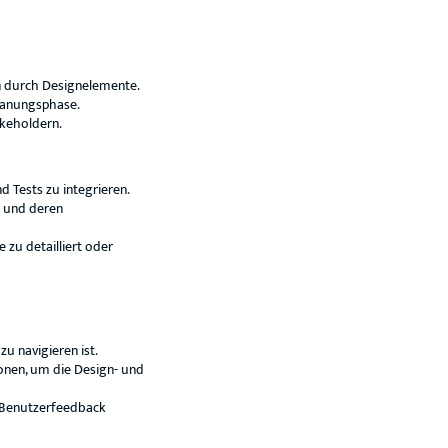
n durch Designelemente.
Planungsphase.
keholdern.
 Tests zu integrieren.
n und deren
 zu detailliert oder
zu navigieren ist.
onen, um die Design- und
g Benutzerfeedback