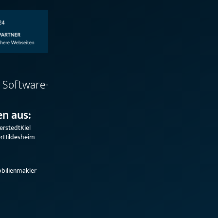
 Software-
n aus:
erstedt
Kiel
r
Hildesheim
bilienmakler