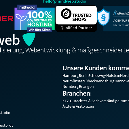
hello@mindweb.studio
alisierung, Webentwicklung & maßgeschneiderte
Unsere Kunden komme
Hamburg
Berlin
Schleswig-Holstein
Nord
Neumünster
Lübeck
Rendsburg
Hannove
Nürnberg
Erlangen
Branchen:
KFZ-Gutachter & Sachverständige
Immo
Ärzte & Arztpraxen
studio
ustpilot