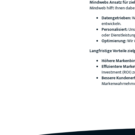
Mindwebs Ansatz für zie
Mindweb hilft Ihnen dabei
Datengetrieben:
Wi
entwickeln.
Personalisiert:
Unse
oder Dienstleistung
Optimierung:
Wir 
Langfristige Vorteile zi
Höhere Markenbi
Effizientere Mark
Investment (ROI) zu
Bessere Kundener
Markenwahrnehmu