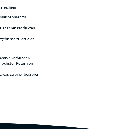
erreichen:
rbemaßnahmen zu
e an Ihren Produkten
ebnisse zu erzielen.
r Marke verbunden.
 höchsten Return on
t, was zu einer besseren