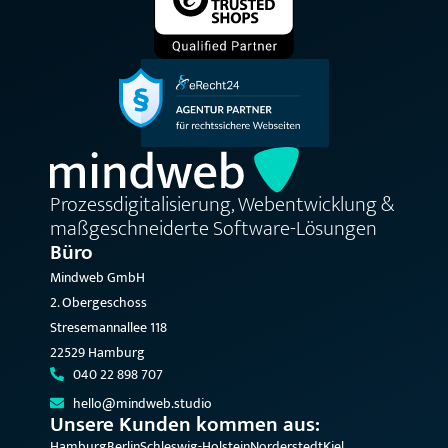
Prozessdigitalisierung, Webentwicklung &
maßgeschneiderte Software-Lösungen
Büro
Mindweb GmbH
2. Obergeschoss
Stresemannallee 118
22529 Hamburg
040 22 898 707
hello@mindweb.studio
Unsere Kunden kommen aus:
Hamburg
Berlin
Schleswig-Holstein
Norderstedt
Kiel