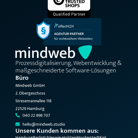
Prozessdigitalisierung, Webentwicklung &
maßgeschneiderte Software-Lösungen
Büro
Mindweb GmbH
2. Obergeschoss
Stresemannallee 118
22529 Hamburg
040 22 898 707
hello@mindweb.studio
Unsere Kunden kommen aus:
Hamburg
Berlin
Schleswig-Holstein
Norderstedt
Kiel