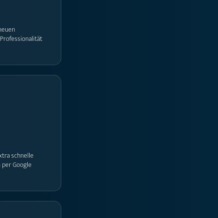
 neuen
rofessionalität
tra schnelle
n per Google