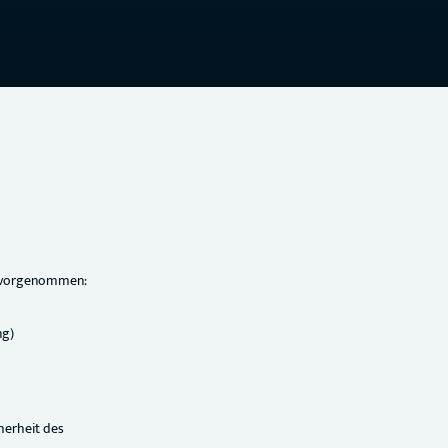
n vorgenommen:
ng)
herheit des