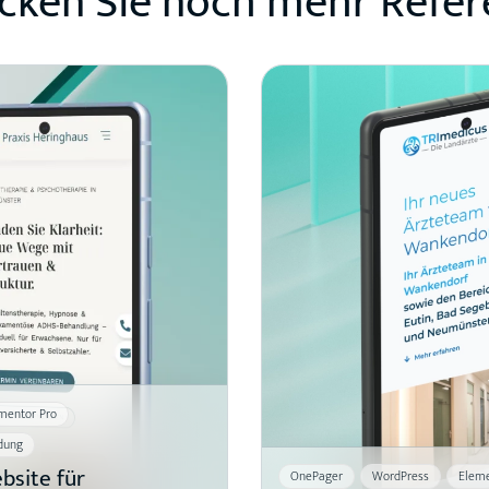
cken Sie noch mehr Refer
mentor Pro
dung
site für
OnePager
WordPress
Eleme